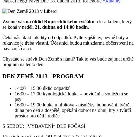
Napsal Felgr Pavel Dne
18. duben 2013
. Kategorie
Aktuality
Zveme vás na úklid Ruprechtického cvičáku
a lesa kolem, který
se koná v neděli
21. dubna od 14:00 hodin
.
Čeká nás úklid lokality od odpadků. Pytle zajištěny, pevné boty a
rukavice je třeba vlastní. Účastníci budou mít zdarma občerstvení na
navazující akci.
Chystáte se strávit Den Země s námi? Tak to vás bude zajímat určitě
program na tento den.
DEN ZEMĚ 2013 - PROGRAM
14:00 – 15:30 úklid odpadků
16:00 – 17:00 kynologická louka – povídání a soutěžení se
psy
16:00 – 19:00 louka u hřbitova - písničky, bubnování, tvůrčí
dílna pro děti a dospělé, opékání dobrot na ohni, hry a tvůrčí
prostor pro děti i rodiče
S SEBOU: „VYBAVENÍ“ DLE POČASÍ
Více informací na tel. 481 024 457, 777 171 876, či