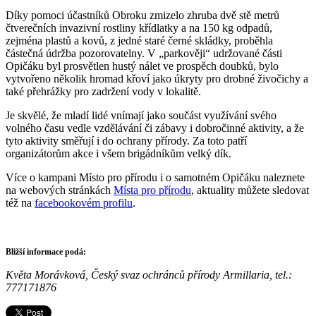
Díky pomoci účastníků Obroku zmizelo zhruba dvě stě metrů
čtverečních invazivní rostliny křídlatky a na 150 kg odpadů,
zejména plastů a kovů, z jedné staré černé skládky, proběhla
částečná údržba pozorovatelny. V „parkověji“ udržované části
Opičáku byl prosvětlen hustý nálet ve prospěch doubků, bylo
vytvořeno několik hromad křoví jako úkryty pro drobné živočichy a
také přehrážky pro zadržení vody v lokalitě.
Je skvělé, že mladí lidé vnímají jako součást využívání svého
volného času vedle vzdělávání či zábavy i dobročinné aktivity, a že
tyto aktivity směřují i do ochrany přírody. Za toto patří
organizátorům akce i všem brigádníkům velký dík.
Více o kampani Místo pro přírodu i o samotném Opičáku naleznete
na webových stránkách
Místa pro přírodu
, aktuality můžete sledovat
též na
facebookovém profilu
.
Bližší informace podá:
Květa Morávková, Český svaz ochránců přírody Armillaria, tel.:
777171876