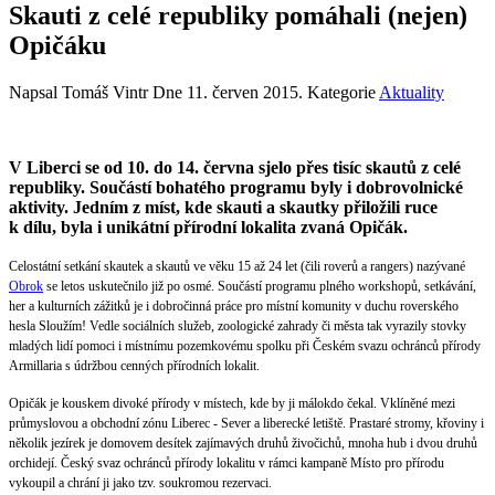
Skauti z celé republiky pomáhali (nejen)
Opičáku
Napsal Tomáš Vintr Dne
11. červen 2015
. Kategorie
Aktuality
V Liberci se od 10. do 14. června sjelo přes tisíc skautů z celé
republiky. Součástí bohatého programu byly i dobrovolnické
aktivity. Jedním z míst, kde skauti a skautky přiložili ruce
k dílu, byla i unikátní přírodní lokalita zvaná Opičák.
Celostátní setkání skautek a skautů ve věku 15 až 24 let (čili roverů a rangers) nazývané
Obrok
se letos uskutečnilo již po osmé. Součástí programu plného workshopů, setkávání,
her a kulturních zážitků je i dobročinná práce pro místní komunity v duchu roverského
hesla Sloužím! Vedle sociálních služeb, zoologické zahrady či města tak vyrazily stovky
mladých lidí pomoci i místnímu pozemkovému spolku při Českém svazu ochránců přírody
Armillaria s údržbou cenných přírodních lokalit.
Opičák je kouskem divoké přírody v místech, kde by ji málokdo čekal. Vklíněné mezi
průmyslovou a obchodní zónu Liberec - Sever a liberecké letiště. Prastaré stromy, křoviny i
několik jezírek je domovem desítek zajímavých druhů živočichů, mnoha hub i dvou druhů
orchidejí. Český svaz ochránců přírody lokalitu v rámci kampaně Místo pro přírodu
vykoupil a chrání ji jako tzv. soukromou rezervaci.