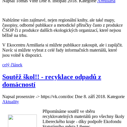
Napsal Tomáš Vintr Dne
8. listopad 2018
. Kategorie
Armillaria
Nabízíme vám zajímavé, nejen regionální knihy, ale také mapy,
časopisy, odborné publikace a metodické příručky často z produkce
ČSOP či z produkce dalších ekologických organizací, které nejsou
běžně na trhu.
V Ekocentru Armillaria si můžete publikace zakoupit, ale i zapůjčit.
Navíc si můžete vybrat z celé řady informačních materiálů, které
jsou volně k dispozici.
celý článek
Soutěž škol!! - recyklace odpadů z
domácností
Napsal prosenxire -> https://vk.com/doc Dne
8. září 2018
. Kategorie
Aktuality
Připomínáme soutěž ve sběru
recyklovatelných materiálů pro všechny školy
Libereckého kraje - díky podpoře Ekofondu
Statutárního města Liberec.