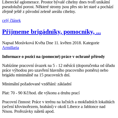
Liberecké aglomerace. Prostor bývalé cihelny dnes tvoří unikátní
pseudolužní porost. Některé stromy jsou přes sto let staré a pochází
zřejmě ještě z původní zeleně areálu cihelny.
celý článek
Přijmeme brigádníky, pomocníky, ...
Napsal Morávková Květa Dne
11. květen 2018
. Kategorie
Armillaria
Informace o pozici na (pomocné) práce v ochraně přírody
Nabízíme pracovní úvazek na 5 - 12 měsíců (doporučenka od úřadu
práce výhodou pro uzavření hlavního pracovního poměru) nebo
brigádu minimálně na 15 pracovních dní.
Minimální požadované vzdělání: základní
Plat: 70 - 90 Kč/hod. dle výkonu a druhu prací
Pracovní činnost: Práce v terénu na lučních a mokřadních lokalitách
(sečení křovinořezem, hrabání) v okolí Liberce a Jablonce nad
Nisou. Prořezávky náletů apod.