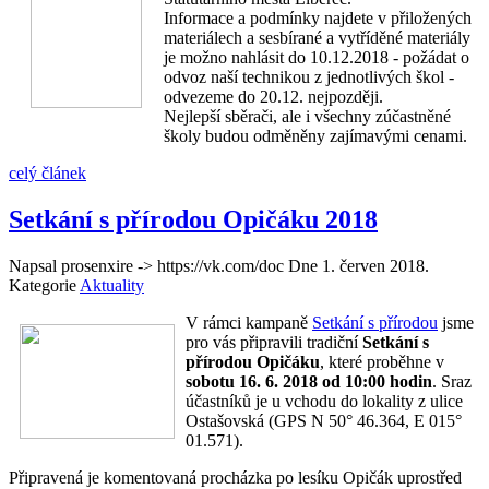
Informace a podmínky najdete v přiložených
materiálech a sesbírané a vytříděné materiály
je možno nahlásit do 10.12.2018 - požádat o
odvoz naší technikou z jednotlivých škol -
odvezeme do 20.12. nejpozději.
Nejlepší sběrači, ale i všechny zúčastněné
školy budou odměněny zajímavými cenami.
celý článek
Setkání s přírodou Opičáku 2018
Napsal prosenxire -> https://vk.com/doc Dne
1. červen 2018
.
Kategorie
Aktuality
V rámci kampaně
Setkání s přírodou
jsme
pro vás připravili tradiční
Setkání s
přírodou Opičáku
, které proběhne v
sobotu 16. 6. 2018 od 10:00 hodin
. Sraz
účastníků je u vchodu do lokality z ulice
Ostašovská (GPS N 50° 46.364, E 015°
01.571).
Připravená je komentovaná
procházka po lesíku Opičák uprostřed