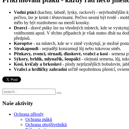
Vodní ptáci
(kachny, labutě, lysky, rackové) - nejvhodnějším 
pečivo, lze je krmit i těstovinami. Pečivo nesmí být tvrdé - moh
mělo by být rozdrobeno na menší kousky.
Dravci
- dravé ptáky lze na vhodných místech, kde se vyskytuj
vnitřnostmi apod. V těchto případech je však nutno dbát na dod
předpisů.
Koroptve
- na místech, kde se v zimě vyskytují, je možné posta
Strakapoudi
- nejraději konzumují lůj nebo tukovou směs.
Pěnkavy, zvonci, strnadi, dlaskové, vrabci a kosi
- semena pl
Sýkory, brhlík, mlynařík, šoupálci
- olejnatá semena, lůj, tu
Kosi, kvíčaly a brkoslavi
- plody nejrůznějších bobulovin, jabl
Vrabci a hrdličky zahradní
určitě nepohrdnou pšenicí, ovse
Naše
aktivity
Ochrana přírody
Ochrana ptáků
Ochrana obojživelníků