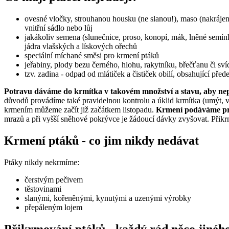
ovesné vločky, strouhanou housku (ne slanou!), maso (nakrájen
vnitřní sádlo nebo lůj
jakákoliv semena (slunečnice, proso, konopí, mák, lněné semín
jádra vlašských a lískových ořechů
speciální míchané směsi pro krmení ptáků
jeřabiny, plody bezu černého, hlohu, rakytníku, břečťanu či sv
tzv. zadina - odpad od mlátiček a čističek obilí, obsahující pře
Potravu dáváme do krmítka v takovém množství a stavu, aby nepl
důvodů provádíme také pravidelnou kontrolu a úklid krmítka (umýt, vy
krmením můžeme začít již začátkem listopadu.
Krmení podáváme pra
mrazů a při vyšší sněhové pokrývce je žádoucí dávky zvyšovat. Při
Krmení ptáků - co jim nikdy nedávat
Ptáky nikdy nekrmíme:
čerstvým pečivem
těstovinami
slanými, kořeněnými, kynutými a uzenými výrobky
přepáleným lojem
Přikrmování ptáků - každý rád něco jinéh