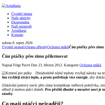
Úvodní strana
Naše aktivity
Ekoporadna
Naši sponzoři
Armillaria
Kontakt
sobota 8. srpen 2026
Úvodní strana
Ochrana přírody
Ochrana ptáků
Čím ptáčky přes zimu
Čím ptáčky přes zimu přikrmovat
Napsal Felgr Pavel Dne
23. březen 2012
. Kategorie
Ochrana ptáků
Dlouhodobě nízké teploty zvyšují nároky na t
tím rychleji ztrácí teplo, a proto potřebuje více energie
, aby dokáza
Získávání potravy navíc přes zimu komplikuje sněhová pokrývka, zmr
něhož ji mohou ptáci shánět.
Pro přežití dlouhé a mrazivé noci je n
zásoby
.
Co mají ptáčci nejraději?