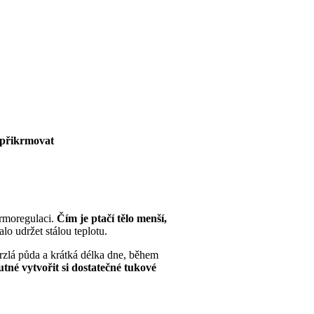
 přikrmovat
ermoregulaci.
Čím je ptačí tělo menší,
lo udržet stálou teplotu.
zlá půda a krátká délka dne, během
utné vytvořit si dostatečné tukové