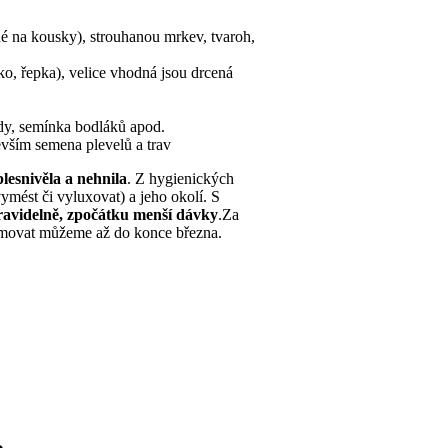
é na kousky), strouhanou mrkev, tvaroh,
ko, řepka), velice vhodná jsou drcená
ídy, semínka bodláků apod.
devším semena plevelů a trav
esnivěla a nehnila
. Z hygienických
mést či vyluxovat) a jeho okolí. S
videlně, zpočátku menší dávky
.Za
krmovat můžeme až do konce března.
o