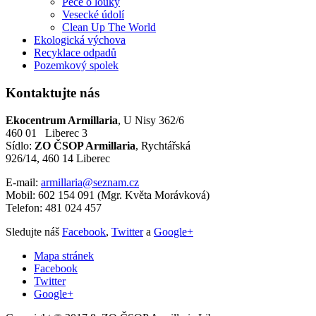
Péče o louky
Vesecké údolí
Clean Up The World
Ekologická výchova
Recyklace odpadů
Pozemkový spolek
Kontaktujte
nás
Ekocentrum Armillaria
, U Nisy 362/6
460 01 Liberec 3
Sídlo:
ZO ČSOP Armillaria
, Rychtářská
926/14, 460 14 Liberec
E-mail:
armillaria@seznam.cz
Mobil:
602 154 091 (Mgr. Květa Morávková)
Telefon:
481 024 457
Sledujte náš
Facebook
,
Twitter
a
Google+
Mapa stránek
Facebook
Twitter
Google+