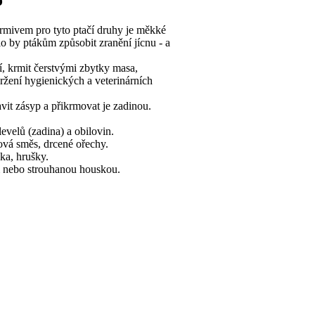
krmivem pro tyto ptačí druhy je měkké
lo by ptákům způsobit zranění jícnu - a
í, krmit čerstvými zbytky masa,
ržení hygienických a veterinárních
vit zásyp a přikrmovat je zadinou.
evelů (zadina) a obilovin.
ková směs, drcené ořechy.
ka, hrušky.
m nebo strouhanou houskou.