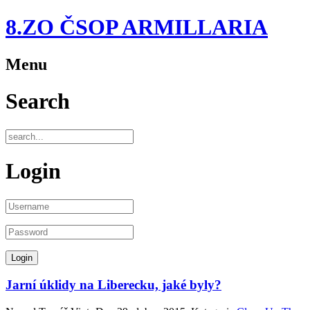
8.ZO ČSOP ARMILLARIA
Menu
Search
Login
Jarní úklidy na Liberecku, jaké byly?