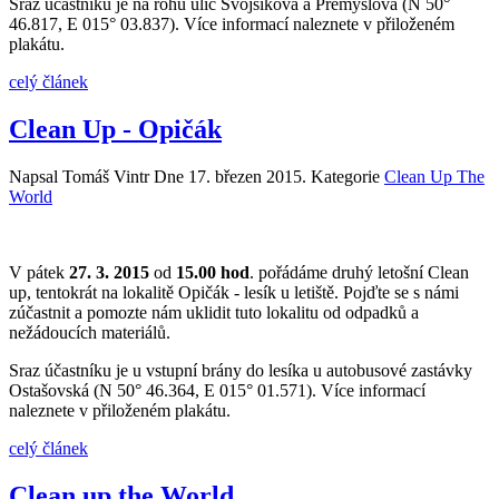
Sraz účastníku je na rohu ulic Svojsíkova a Přemyslova (N 50°
46.817, E 015° 03.837). Více informací naleznete v přiloženém
plakátu.
celý článek
Clean Up - Opičák
Napsal Tomáš Vintr Dne
17. březen 2015
. Kategorie
Clean Up The
World
V pátek
27. 3. 2015
od
15.00 hod
. pořádáme druhý letošní Clean
up, tentokrát na lokalitě Opičák - lesík u letiště. Pojďte se s námi
zúčastnit a pomozte nám uklidit tuto lokalitu od odpadků a
nežádoucích materiálů.
Sraz účastníku je u vstupní brány do lesíka u autobusové zastávky
Ostašovská (N 50° 46.364, E 015° 01.571). Více informací
naleznete v přiloženém plakátu.
celý článek
Clean up the World