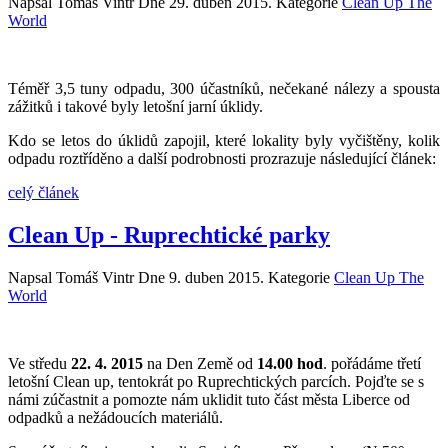
Napsal Tomáš Vintr Dne
29. duben 2015
. Kategorie
Clean Up The
World
Téměř 3,5 tuny odpadu, 300 účastníků, nečekané nálezy a spousta
zážitků i takové byly letošní jarní úklidy.
Kdo se letos do úklidů zapojil, které lokality byly vyčištěny, kolik
odpadu roztříděno a další podrobnosti prozrazuje následující článek:
celý článek
Clean Up - Ruprechtické parky
Napsal Tomáš Vintr Dne
9. duben 2015
. Kategorie
Clean Up The
World
Ve středu
22. 4. 2015
na Den Země od
14.00 hod
. pořádáme třetí
letošní Clean up, tentokrát po Ruprechtických parcích. Pojďte se s
námi zúčastnit a pomozte nám uklidit tuto část města Liberce od
odpadků a nežádoucích materiálů.