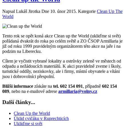
Napsal Lukáš Jirotka Dne
10. únor 2015
. Kategorie
Clean Up The
World
Tento rok se opět koná akce Clean up the World (ukliďme si svět)
pořádaná dvakrát do roka po celém světě a ZO ČSOP Armillaria je
již od roku 1999 pravidelným organizátorem této akce na jaře i na
podzim na Liberecku.
Cílem je vyčistit vybrané lokality a ostrůvky zeleně ve městech od
odpadu a nežádoucích materiálů. K akci pravidelně zveme i školy,
turistické oddíly, neziskovky, ale i firmy, místní obyvatele a vítáni
jsou i dobrovolníci přespolní.
Bližší informace
získáte na
tel. 602 154 091
, případně
602 154
089
, nebo na e-mailové adrese
armillaria@volny.cz
Další články...
Clean Up the World
Úklid cvičáku v Ruprechticích
Ukliďme si svět